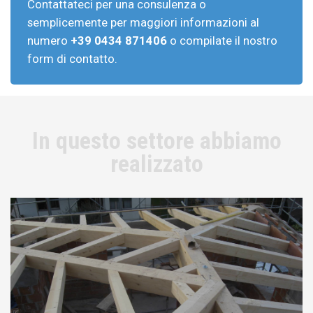
Contattateci per una consulenza o
semplicemente per maggiori informazioni al
numero
+39 0434 871406
o compilate il nostro
form di contatto.
In questo settore abbiamo
realizzato