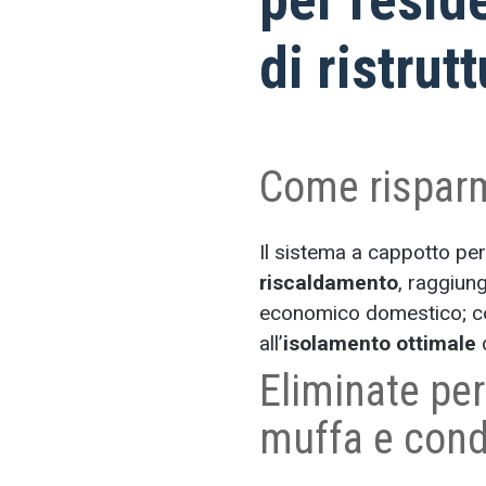
di ristrut
Come risparm
Il sistema a cappotto pe
riscaldamento
, raggiung
economico domestico; con
all’
isolamento ottimale
d
Eliminate pe
muffa e con