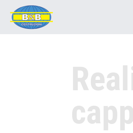
Real
capp