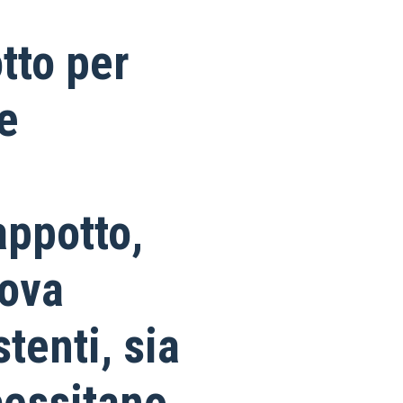
tto per
e
appotto,
uova
stenti, sia
cessitano