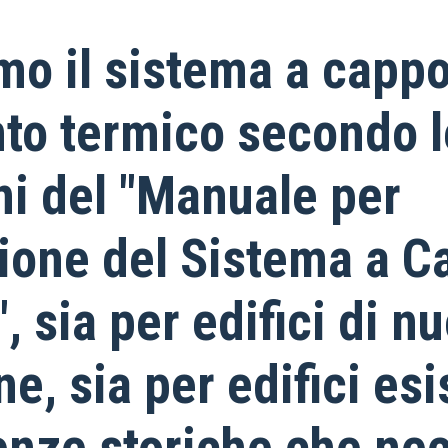
mo il sistema a cappo
nto termico secondo l
ni del "Manuale per
zione del Sistema a C
 sia per edifici di n
e, sia per edifici esi
enze storiche che ne