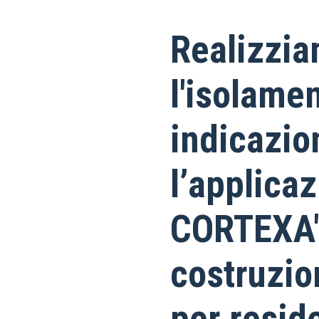
Realizzia
l'isolame
indicazio
l’applica
CORTEXA",
costruzion
per resid