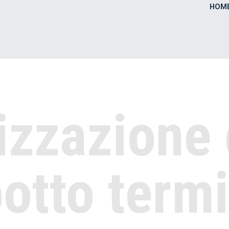
HOM
izzazione 
otto term