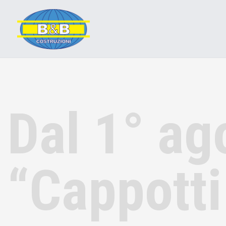
Dal 1° ag
“Cappotti