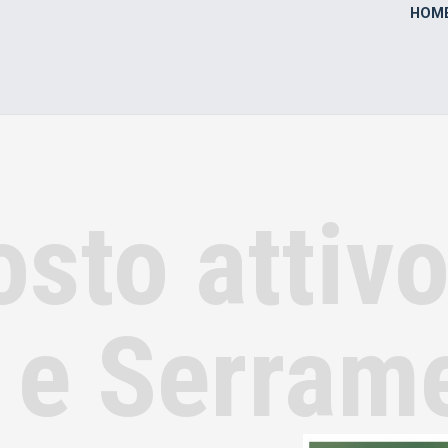
HOM
osto attiv
 e Serram