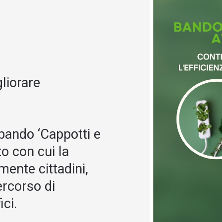
liorare
 bando ‘Cappotti e
o con cui la
ente cittadini,
ercorso di
ici.