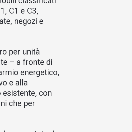
bili classificati
11, C1 e C3,
ate, negozi e
ro per unità
e – a fronte di
parmio energetico,
vo e alla
o esistente, con
dini che per