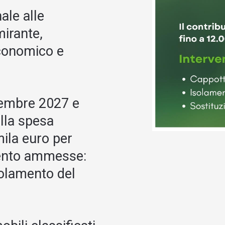
ale alle
mirante,
economico e
icembre 2027 e
lla spesa
ila euro per
rvento ammesse:
solamento del