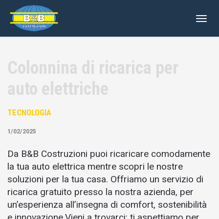
Togg
navig
Colonnina di ricarica per
auto elettriche
TECNOLOGIA
1/02/2025
Da B&B Costruzioni puoi ricaricare comodamente
la tua auto elettrica mentre scopri le nostre
soluzioni per la tua casa. Offriamo un servizio di
ricarica gratuito presso la nostra azienda, per
un’esperienza all’insegna di comfort, sostenibilità
e innovazione.Vieni a trovarci: ti aspettiamo per